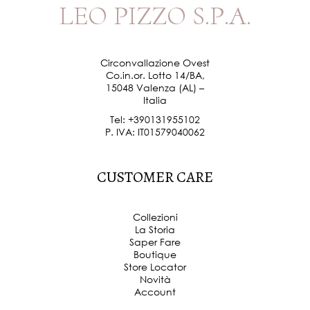
P
I
Z
Z
O
S
.
P
.
A
.
L
E
O
Circonvallazione Ovest
Co.in.or. Lotto 14/BA,
15048 Valenza (AL) –
Italia
Tel:
+390131955102
P. IVA: IT01579040062
C
U
S
T
O
M
E
R
C
A
R
E
Collezioni
La Storia
Saper Fare
Boutique
Store Locator
Novità
Account