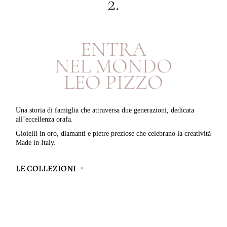
2.
E
N
T
R
A
M
O
N
D
O
N
E
L
P
I
Z
Z
O
L
E
O
Una storia di famiglia che attraversa due generazioni, dedicata
all’eccellenza orafa.
Gioielli in oro, diamanti e pietre preziose che celebrano la creatività
Made in Italy.
LE COLLEZIONI