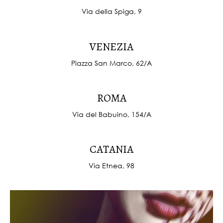
Via della Spiga, 9
V
E
N
E
Z
I
A
Piazza San Marco, 62/A
R
O
M
A
Via del Babuino, 154/A
C
A
T
A
N
I
A
Via Etnea, 98