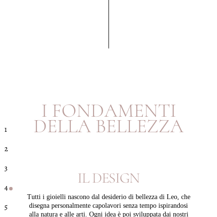
F
O
N
D
A
M
E
N
T
I
I
B
E
L
L
E
Z
Z
A
D
E
L
L
A
1
2
3
D
E
S
I
G
N
I
L
4
Tutti i gioielli nascono dal desiderio di bellezza di Leo, che
5
disegna personalmente capolavori senza tempo ispirandosi
alla natura e alle arti. Ogni idea è poi sviluppata dai nostri