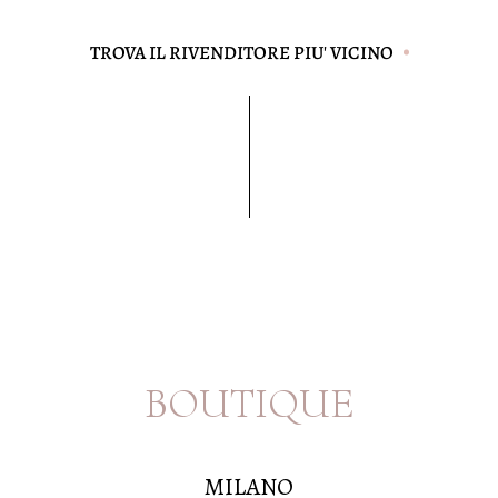
TROVA IL RIVENDITORE PIU' VICINO
B
O
U
T
I
Q
U
E
M
I
L
A
N
O