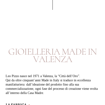
G
I
O
I
E
L
L
E
R
I
A
M
A
D
E
I
N
V
A
L
E
N
Z
A
Leo Pizzo nasce nel 1971 a Valenza, la “Città dell’Oro”.
Qui da oltre cinquant’anni Made in Italy si traduce in eccellenza
manifatturiera: dall’ideazione del prodotto fino alla sua
commercializzazione, ogni fase del processo di creazione viene svolta
all’interno della Casa Madre.
LA FABRICA