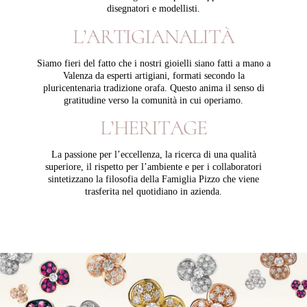
disegnatori e modellisti.
L
’
A
R
T
I
G
I
A
N
A
L
I
T
À
Siamo fieri del fatto che i nostri gioielli siano fatti a mano a
Valenza da esperti artigiani, formati secondo la
pluricentenaria tradizione orafa. Questo anima il senso di
gratitudine verso la comunità in cui operiamo.
L
’
H
E
R
I
T
A
G
E
La passione per l’eccellenza, la ricerca di una qualità
superiore, il rispetto per l’ambiente e per i collaboratori
sintetizzano la filosofia della Famiglia Pizzo che viene
trasferita nel quotidiano in azienda.